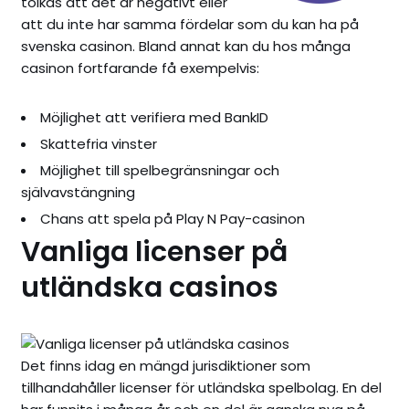
tolkas att det är negativt eller
att du inte har samma fördelar som du kan ha på
svenska casinon. Bland annat kan du hos många
casinon fortfarande få exempelvis:
Möjlighet att verifiera med BankID
Skattefria vinster
Möjlighet till spelbegränsningar och
3-minuters regeln
självavstängning
Tidsbegränsningar
Chans att spela på Play N Pay-casinon
Insättningsgränser under spelsessionen
Vanliga licenser på
Maxinsättningar per vecka
utländska casinos
Det finns idag en mängd jurisdiktioner som
tillhandahåller licenser för utländska spelbolag. En del