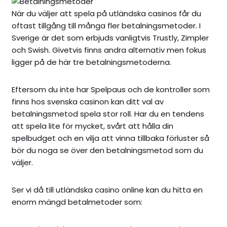
När du väljer att spela på utländska casinos får du
oftast tillgång till många fler betalningsmetoder. I
Gå in på casinot du vill spela på
Sverige är det som erbjuds vanligtvis Trustly, Zimpler
och Swish. Givetvis finns andra alternativ men fokus
Klicka på registrera konto
ligger på de här tre betalningsmetoderna.
Fyll i de personliga uppgifter casinot
begär som namn, e-postadress och
liknande
Eftersom du inte har Spelpaus och de kontroller som
finns hos svenska casinon kan ditt val av
Skapa ett användarnamn och ett
betalningsmetod spela stor roll. Har du en tendens
lösenord
att spela lite för mycket, svårt att hålla din
Skicka in dokumenten som krävs
spelbudget och en vilja att vinna tillbaka förluster så
Invänta att granskningen blir klar och du
bör du noga se över den betalningsmetod som du
är godkänd
väljer.
Ser vi då till utländska casino online kan du hitta en
enorm mängd betalmetoder som:
Kopia på identitetshandling som pass