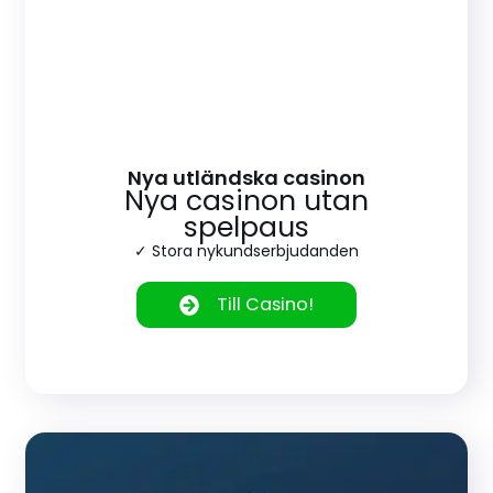
Nya utländska casinon
Nya casinon utan
spelpaus
✓ Stora nykundserbjudanden
Till Casino!