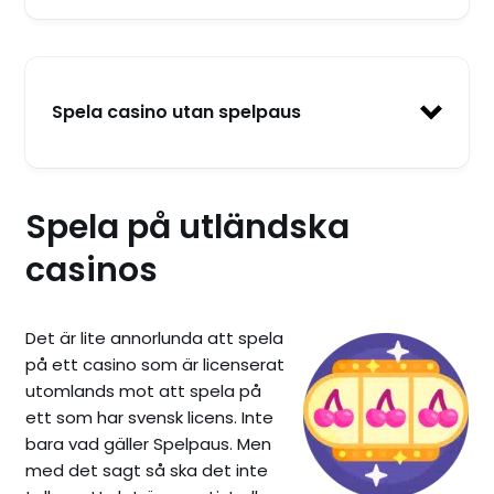
Spela casino utan spelpaus
1 månad
Spela på utländska
3 månader
casinos
6 månader
12+, vilket är tills vidare
Det är lite annorlunda att spela
på ett casino som är licenserat
utomlands mot att spela på
ett som har svensk licens. Inte
bara vad gäller Spelpaus. Men
med det sagt så ska det inte