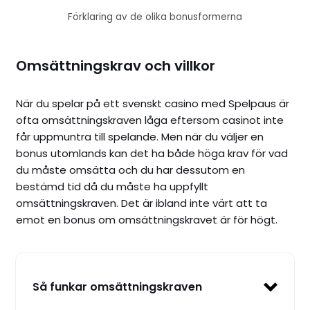
Förklaring av de olika bonusformerna
Omsättningskrav och villkor
När du spelar på ett svenskt casino med Spelpaus är
ofta omsättningskraven låga eftersom casinot inte
får uppmuntra till spelande. Men när du väljer en
bonus utomlands kan det ha både höga krav för vad
du måste omsätta och du har dessutom en
bestämd tid då du måste ha uppfyllt
omsättningskraven. Det är ibland inte värt att ta
emot en bonus om omsättningskravet är för högt.
Så funkar omsättningskraven