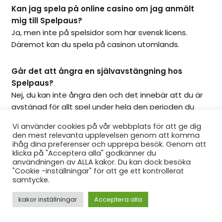
Kan jag spela på online casino om jag anmält
mig till Spelpaus?
Ja, men inte på spelsidor som har svensk licens.
Däremot kan du spela på casinon utomlands.
Går det att ångra en självavstängning hos
Spelpaus?
Nej, du kan inte ångra den och det innebär att du är
avstängd för allt spel under hela den perioden du
valt. Det finns dock möjlighet att spela på utländska
Vi använder cookies på vår webbplats för att ge dig
casino utan Spelpaus.
den mest relevanta upplevelsen genom att komma
ihåg dina preferenser och upprepa besök. Genom att
klicka på "Acceptera alla" godkänner du
Accepterar alla utländska casinon svenska
användningen av ALLA kakor. Du kan dock besöka
spelare?
"Cookie -inställningar" för att ge ett kontrollerat
samtycke.
Nej, det finns en del som inte tar emot svenska
spelare utifrån respekt för den svenska jurisdiktionen.
kakor inställningar
Acceptera alla
Dessutom kan vissa betalningsmetoder vara
blockerade för svenska spelare.