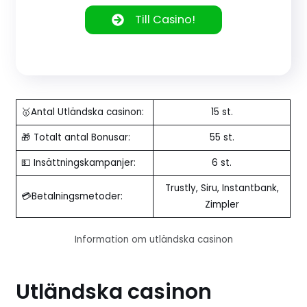
Till Casino!
🥇Antal Utländska casinon:
15 st.
🎁 Totalt antal Bonusar:
55 st.
💵 Insättningskampanjer:
6 st.
Trustly, Siru, Instantbank,
💳Betalningsmetoder:
Zimpler
Information om utländska casinon
Utländska casinon