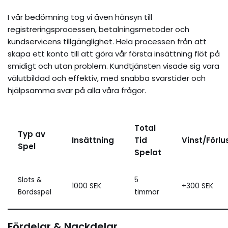
I vår bedömning tog vi även hänsyn till
registreringsprocessen, betalningsmetoder och
kundservicens tillgänglighet. Hela processen från att
skapa ett konto till att göra vår första insättning flöt på
smidigt och utan problem. Kundtjänsten visade sig vara
välutbildad och effektiv, med snabba svarstider och
hjälpsamma svar på alla våra frågor.
Total
Typ av
Insättning
Tid
Vinst/Förlu
Spel
Spelat
Slots &
5
1000 SEK
+300 SEK
Bordsspel
timmar
Fördelar & Nackdelar