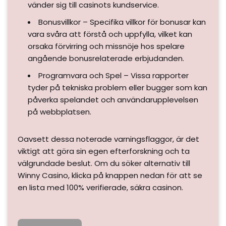
vänder sig till casinots kundservice.
Bonusvillkor – Specifika villkor för bonusar kan
vara svåra att förstå och uppfylla, vilket kan
orsaka förvirring och missnöje hos spelare
angående bonusrelaterade erbjudanden.
Programvara och Spel – Vissa rapporter
tyder på tekniska problem eller bugger som kan
påverka spelandet och användarupplevelsen
på webbplatsen.
Oavsett dessa noterade varningsflaggor, är det
viktigt att göra sin egen efterforskning och ta
välgrundade beslut. Om du söker alternativ till
Winny Casino, klicka på knappen nedan för att se
en lista med 100% verifierade, säkra casinon.