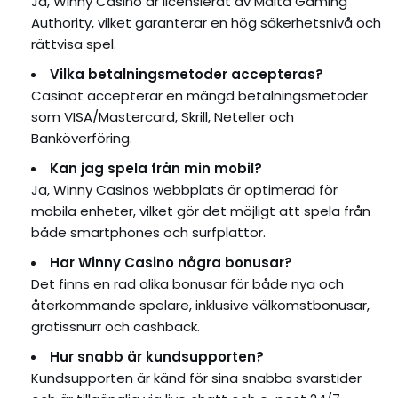
Ja, Winny Casino är licensierat av Malta Gaming
Authority, vilket garanterar en hög säkerhetsnivå och
rättvisa spel.
Vilka betalningsmetoder accepteras?
Casinot accepterar en mängd betalningsmetoder
som VISA/Mastercard, Skrill, Neteller och
Banköverföring.
Kan jag spela från min mobil?
Ja, Winny Casinos webbplats är optimerad för
mobila enheter, vilket gör det möjligt att spela från
både smartphones och surfplattor.
Har Winny Casino några bonusar?
Det finns en rad olika bonusar för både nya och
återkommande spelare, inklusive välkomstbonusar,
gratissnurr och cashback.
Hur snabb är kundsupporten?
Kundsupporten är känd för sina snabba svarstider