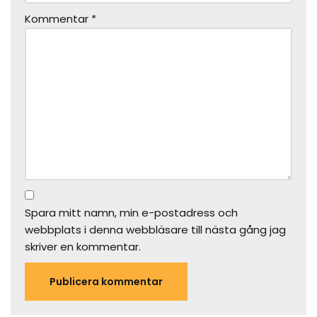
Kommentar
*
Spara mitt namn, min e-postadress och
webbplats i denna webbläsare till nästa gång jag
skriver en kommentar.