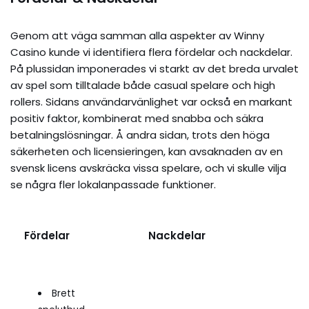
Genom att väga samman alla aspekter av Winny
Casino kunde vi identifiera flera fördelar och nackdelar.
På plussidan imponerades vi starkt av det breda urvalet
av spel som tilltalade både casual spelare och high
rollers. Sidans användarvänlighet var också en markant
positiv faktor, kombinerat med snabba och säkra
betalningslösningar. Å andra sidan, trots den höga
säkerheten och licensieringen, kan avsaknaden av en
svensk licens avskräcka vissa spelare, och vi skulle vilja
se några fler lokalanpassade funktioner.
Fördelar
Nackdelar
Brett