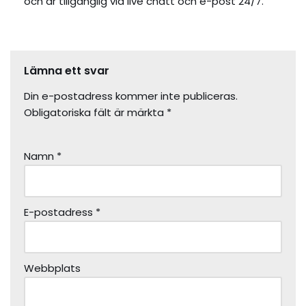
och är tillgänglig via live chatt och e-post 24/7.
Lämna ett svar
Din e-postadress kommer inte publiceras.
Obligatoriska fält är märkta
*
Namn
*
E-postadress
*
Webbplats