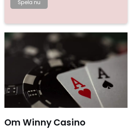
Spela nu
Om Winny Casino