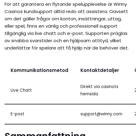
För att garantera en flytande spelupplevelse är Winny
Casinos kundsupport alltid redo att assistera. Oavsett
om det gäller frågor om konton, insättningar, uttag,
eller spel, finns en vänlig och professionell support
tillgänglig via live chatt och e-post. Supporten präglas
av snabba svarstider och en hjälpsam attityd, vilket
underlättar för spelare att få hjälp när de behöver det.
Kommunikationsmetod
Kontaktdetaljer
Direkt via casinots
Live Chatt
hemsida
E-post
support@winny.com