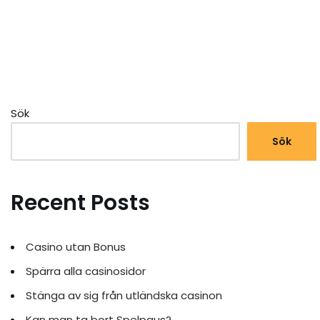
Sök
Sök
Recent Posts
Casino utan Bonus
Spärra alla casinosidor
Stänga av sig från utländska casinon
Kan man ta bort Spelpaus?